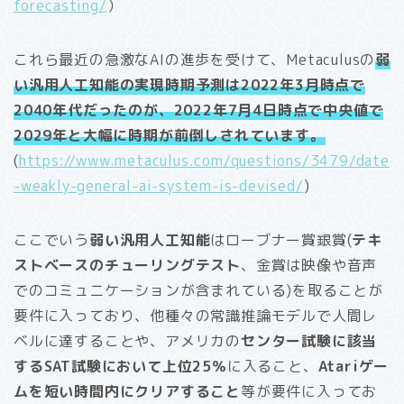
forecasting/
）
これら最近の急激なAIの進歩を受けて、Metaculusの
弱
い汎用人工知能の実現時期予測は2022年3月時点で
2040年代だったのが、2022年7月4日時点で中央値で
2029年と大幅に時期が前倒しされています。
(
https://www.metaculus.com/questions/3479/date
-weakly-general-ai-system-is-devised/
)
ここでいう
弱い汎用人工知能
はローブナー賞銀賞(
テキ
ストベースのチューリングテスト
、金賞は映像や音声
でのコミュニケーションが含まれている)を取ることが
要件に入っており、他種々の常識推論モデルで人間レ
ベルに達することや、アメリカの
センター試験に該当
するSAT試験において上位25％
に入ること、
Atariゲー
ムを短い時間内にクリアすること
等が要件に入ってお