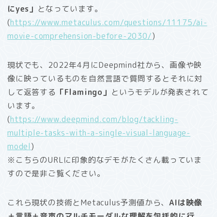
にyes」
となっています。
(
https://www.metaculus.com/questions/11175/ai-
movie-comprehension-before-2030/
)
現状でも、2022年4月にDeepmind社から、画像や映
像に映っているものを自然言語で質問するとそれに対
して返答する
「Flamingo」
というモデルが発表されて
います。
(
https://www.deepmind.com/blog/tackling-
multiple-tasks-with-a-single-visual-language-
model
)
※こちらのURLに印象的なデモがたくさん載っていま
すので是非ご覧ください。
これら現状の技術とMetaculus予測値から、
AIは映像
＋言語＋音声のマルチモーダルな理解を包括的に行