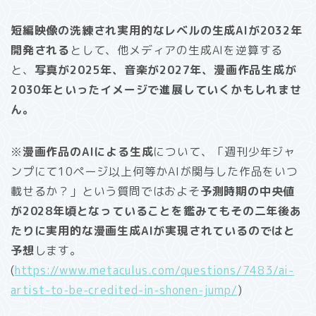
短編映像の洗練され実用的なレベルの生成AIが2032年
開発される
として、他メディアの生成AIを逆算する
と、
写真が2025年、音楽が2027年、漫画作品生成が
2030年といったイメージで進展していくかもしれませ
ん。
※
漫画作品のAIによる生成
について、「週刊少年ジャ
ンプにて10ページ以上何等かAIが関与した作品をいつ
載せるか？」という質問ではおよそ
予測時期の中央値
が2028年頃となっていることを鑑みてもその二年後あ
たりに実用的な漫画生成AIが実現されているのではと
予想
します。
(
https://www.metaculus.com/questions/7483/ai-
artist-to-be-credited-in-shonen-jump/
)