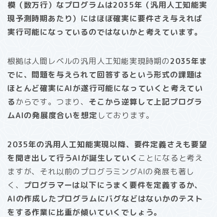
模（数万行）なプログラムは2035年（汎用人工知能実
現予測時期あたり）にはほぼ確実に要件さえ与えれば
実行可能になっているのではないかと考えています。
根拠は人間レベルの汎用人工知能実現時期の
2035年ま
でに、問題を与えられて回答するという形式の課題は
ほとんど確実にAIが遂行可能になっていくと考えてい
る
からです。つまり、
そこから逆算して上記プログラ
ムAIの発展度合いを想定
しております。
2035年の汎用人工知能実現以降、要件定義さえも要望
を聞き出して行うAIが誕生していく
ことになると考え
ますが、それ以前のプログラミングAIの発展も著し
く、
プログラマーは以下にうまく要件を定義するか、
AIの作成したプログラムにバグなどはないかのテスト
をする作業に比重が傾いていくでしょう。