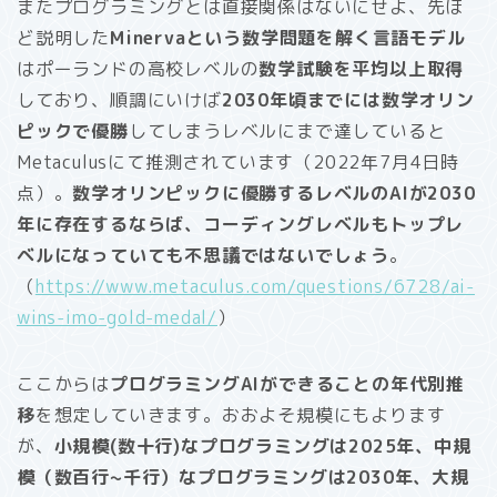
またプログラミングとは直接関係はないにせよ、先ほ
ど説明した
Minervaという数学問題を解く言語モデル
はポーランドの高校レベルの
数学試験を平均以上取得
しており、順調にいけば
2030年頃までには数学オリン
ピックで優勝
してしまうレベルにまで達していると
Metaculusにて推測されています（2022年7月4日時
点）。
数学オリンピックに優勝するレベルのAIが2030
年に存在するならば、コーディングレベルもトップレ
ベルになっていても不思議ではないでしょう
。
（
https://www.metaculus.com/questions/6728/ai-
wins-imo-gold-medal/
）
ここからは
プログラミングAIができることの年代別推
移
を想定していきます。おおよそ規模にもよります
が、
小規模(数十行)なプログラミングは2025年、中規
模（数百行~千行）なプログラミングは2030年、大規