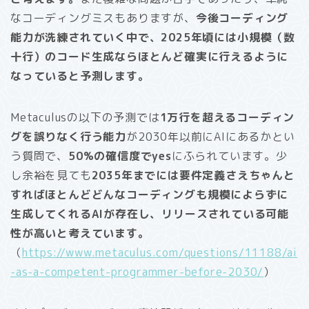
なコーディングミスもありますが、
今後コーディング
能力が洗練されていく中で、2025年頃には小規模（数
十行）のコード生成ならほとんど確実に行えるように
なっていると予測します。
Metaculusの以下の予測では
1万行を超えるコーディン
グを誤りなく行う能力
が2030年以前にAIにあるかとい
う質問で、
50%の確信度でyes
にふられています。少
し余裕を見ても
2035年までには要件定義さえちゃんと
すれば
ほとんどどんなコーディングも規模によらずに
生成してくれるAIが存在し、リリースされている可能
性が高いと考えています。
（
https://www.metaculus.com/questions/11188/ai
-as-a-competent-programmer-before-2030/
）