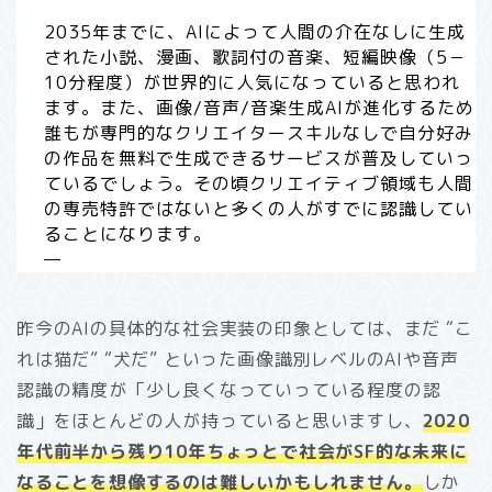
2035年までに、AIによって人間の介在なしに生成
された小説、漫画、歌詞付の音楽、短編映像（5－
10分程度）が世界的に人気になっていると思われ
ます。また、画像/音声/音楽生成AIが進化するため
誰もが専門的なクリエイタースキルなしで自分好み
の作品を無料で生成できるサービスが普及していっ
ているでしょう。その頃クリエイティブ領域も人間
の専売特許ではないと多くの人がすでに認識してい
ることになります。
—
昨今のAIの具体的な社会実装の印象としては、まだ “こ
れは猫だ” “犬だ” といった画像識別レベルのAIや音声
認識の精度が「少し良くなっていっている程度の認
識」をほとんどの人が持っていると思いますし、
2020
年代前半から残り10年ちょっとで社会がSF的な未来に
なることを想像するのは難しいかもしれません。
しか