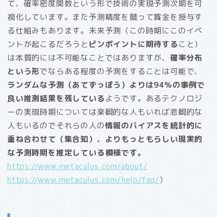
て、確率密度関数という形で技術の実現予測次期を可
視化しています。また予測精度を競って賞金を授与す
る仕組みもあります。未来予測（この時期にこのイベ
ントが起こるだろうと
ピンポイントに期待する
こと）
は本質的には不可能なことではありますが、
確率分布
という形
でならある程度の予測をすることは可能で、
ランダムな予測（あてずっぽう）よりは94％の事例で
良い推測結果を残している
ようです。あるテクノロジ
ーの実現時期については楽観的な人もいれば悲観的な
人もいるのでそれらの人の
情報のバイアスを統計的に
重ね合わせて（集合知）、よりもっともらしい現実的
な予測時期を推定している模様です。
https://www.metaculus.com/about/
https://www.metaculus.com/help/faq/
）