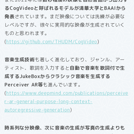
るCogVideoと呼ばれるモデルが清華大学とBAAIから
発表
されています。まだ映像については洗練が必要な
レベルですが、徐々に実用的な映像が生成されていく
ものと思われます。
(
https://github.com/THUDM/CogVideo
)
音楽生成技術
も著しく進化しており、ジャンル、アー
ティスト、歌詞を入力すると
自動で音楽を歌詞付で生
成するJukeBoxからクラシック音楽を生成する
Perceiver AR等
も進んでいます。
(
https://www.deepmind.com/publications/perceive
r-ar-general-purpose-long-context-
autoregressive-generation
)
時系列な分映像、次に音楽の生成が写真の生成よりも