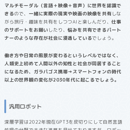
マルチモーダル（言語＋映像＋音声）に世界を認識で
きる
ので、
一緒に実際の現実や映画の映像を共有
しな
がら旅行・趣味を共有をしつつAIと楽しんだり、
仕事
のサポートをお願い
したり、
悩みを共有できるパート
ナーのような存在が社会に浸透している
でしょう。
働き方や日常の風景が変わるというレベルではなく、
人類史上初めて人間以外の知性と社会が同居すること
になるため、ガラパゴス携帯→スマートフォンの時代
以上の世界観の変化が2030年代に起こるでしょう。
汎用ロボット
深層学習は2022年現在GPT3を皮切りにして自然言語