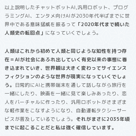
以上説明したチャットボットAI,汎用ロボット、プログ
ラミングAI、エンタメ向けAIが2030年代半ばまでに世
界中である意味猛威を振るって
「2020年代まで続いた
人類史の転回点」
になっていくでしょう。
人類はこれから初めて人類と同じような知性を持つ存
在＝AIが社会にあふれ出していく有史以来の事態に巻
き込まれていき、世界観は大きく変わってサイエンス
フィクションのような世界が現実になっていくでしょ
う。
日常的にAIと携帯端末を通して話しながら旅行を
一緒にしたり、映画を一緒に見て楽しみあったり、恋
人をバーチャルに作ったり、汎用ロボットがさまざま
な軽作業をこなすようになり、自動運転タクシーサー
ビスが普及しているでしょう。
それがまさに2035年頃
までに起こることだと私は強く確信しています。