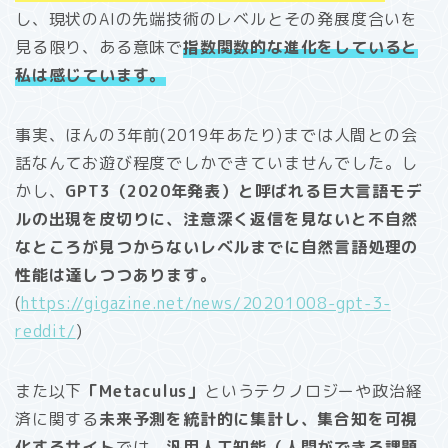
し、現状のAIの先端技術のレベルとその発展度合いを
見る限り、ある意味で
指数関数的な進化をしていると
私は感じています。
事実、ほんの3年前(2019年あたり)までは人間との会
話なんてお遊び程度でしかできていませんでした。し
かし、
GPT3（2020年発表）と呼ばれる巨大言語モデ
ルの出現を皮切りに、注意深く返信を見ないと不自然
なところが見つからないレベルまでに自然言語処理の
性能は達しつつあります。
(
https://gigazine.net/news/20201008-gpt-3-
reddit/
)
また以下
「Metaculus」
というテクノロジーや政治経
済に関する
未来予測を統計的に集計し、集合知を可視
化するサイト
では、
汎用人工知能（人間ができる課題