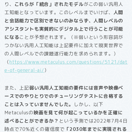
り、
これらが「統合」されたモデル
がこの弱い汎用人
工知能となっています。このレベルまでいけば、
人間
と会話能力で区別できないのみならず、人間レベルの
アシスタントも実質的にデジタル上で行うことが可能
になる
ことが予想されます。（※弱いという形容詞が
つかない汎用人工知能は上記要件に加えて現実世界で
の人間レベルでの課題遂行能力を求められます。）
（
https://www.metaculus.com/questions/5121/dat
e-of-general-ai/
）
また、上記
弱い汎用人工知能の要件には音声や映像ベ
ースでのやりとりでのチューリングテストに合格する
ことは入っていませんでした。
しかし、以下
Metaculusの
映画を見て何が起こっているかを正確に
述べることができるか？
という予測では2022年7月4日
時点で70%近くの確信度で
「2030年までに実現される