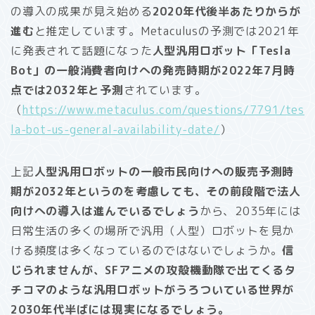
の導入の成果が見え始める
2020年代後半あたりからが
進む
と推定しています。Metaculusの予測では2021年
に発表されて話題になった
人型汎用ロボット「Tesla
Bot」の一般消費者向けへの発売時期が2022年7月時
点では2032年と予測
されています。
（
https://www.metaculus.com/questions/7791/tes
la-bot-us-general-availability-date/
）
上記
人型汎用ロボットの一般市民向けへの販売予測時
期が2032年というのを考慮しても、その前段階で法人
向けへの導入は進んでいるでしょう
から、2035年には
日常生活の多くの場所で汎用（人型）ロボットを見か
ける頻度は多くなっているのではないでしょうか。
信
じられませんが、SFアニメの攻殻機動隊で出てくるタ
チコマのような汎用ロボットがうろついている世界が
2030年代半ばには現実になるでしょう。