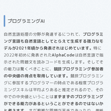
プログラミングAI
自然言語処理の分野が発達するにつれて、
プログラミ
ング言語も自然言語としてとらえて生成する強力なモ
デルが2021年頃から発表されはじめています。
特に
2022年初めに発表された
AlphaCode
は自然言語で指
示された問題文を読みコードを生成します。そしてそ
の能力は驚くべきことに、
競技プログラミング参加者
の中央値の得点を取得しています。
競技プログラミン
グに参加するプログラマーの時点である程度プログラ
ミングスキルは平均よりあると推定されるので、その
中での中央値ということは
まずまずのプログラミング
ができる能力があるということができるのではないか
と考えます。
まだ複雑な問題が苦手であったり、単純