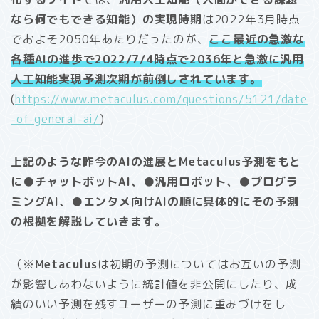
なら何でもできる知能）の実現時期
は2022年3月時点
でおよそ2050年あたりだったのが、
ここ最近の急激な
各種AIの進歩で2022/7/4時点で2036年と急激に汎用
人工知能実現予測次期が前倒しされています。
(
https://www.metaculus.com/questions/5121/date
-of-general-ai/
)
上記のような昨今のAIの進展とMetaculus予測をもと
に●チャットボットAI、●汎用ロボット、●プログラ
ミングAI、●エンタメ向けAIの順に具体的にその予測
の根拠を解説していきます。
（※
Metaculus
は初期の予測についてはお互いの予測
が影響しあわないように統計値を非公開にしたり、成
績のいい予測を残すユーザーの予測に重みづけをし