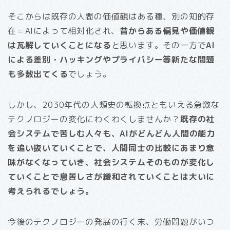
そこからは既存の人間の価値観はある種、別の知的存
在＝AIによって相対化され、
昔からある偏見や価値観
は瓦解していくことになる
と思います。その一方で
AI
による差別・ハッキングやプライバシー等新たな問題
も多数出てくる
でしょう。
しかし、2030年代の人類史の転換点ともいえる急激な
テクノロジーの変化にわくわくしませんか？
既存の社
会システムで苦しむ人々も、AIがどんどん人間の能力
を追い抜いていくことで、人間同士の比較にあまり意
味がなくなっていき、社会システムそのものが変化し
ていくことで息苦しさが緩和されていくことは大いに
考えられるでしょう。
今後のテクノロジーの発展の行く末、労働問題がいつ