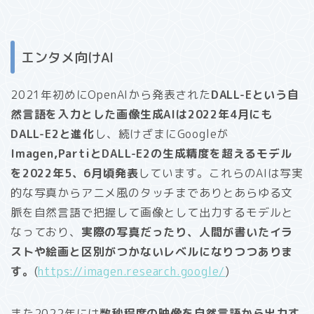
エンタメ向けAI
2021年初めにOpenAIから発表された
DALL-Eという自
然言語を入力とした画像生成AIは2022年4月にも
DALL-E2と進化
し、続けざまにGoogleが
Imagen,PartiとDALL-E2の生成精度を超えるモデル
を2022年5、6月頃発表
しています。これらのAIは写実
的な写真からアニメ風のタッチまでありとあらゆる文
脈を自然言語で把握して画像として出力するモデルと
なっており、
実際の写真だったり、人間が書いたイラ
ストや絵画と区別がつかないレベルになりつつありま
す。
(
https://imagen.research.google/
)
また2022年には
数秒程度の映像を自然言語から出力す