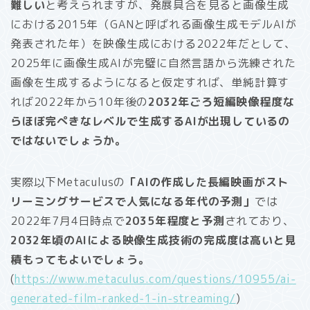
難しい
と考えられますが、発展具合を見ると画像生成
における2015年（GANと呼ばれる画像生成モデルAIが
発表された年）を映像生成における2022年だとして、
2025年に画像生成AIが完璧に自然言語から洗練された
画像を生成するようになると仮定すれば、単純計算す
れば2022年から10年後の
2032年ごろ短編映像程度な
らほぼ完ぺきなレベルで生成するAIが出現しているの
ではないでしょうか。
実際以下Metaculusの
「AIの作成した長編映画がスト
リーミングサービスで人気になる年代の予測」
では
2022年7月4日時点で
2035年程度と予測
されており、
2032年頃のAIによる映像生成技術の完成度は高いと見
積もってもよいでしょう。
(
https://www.metaculus.com/questions/10955/ai-
generated-film-ranked-1-in-streaming/
)