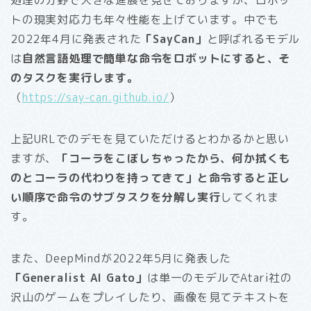
処理の分野で大きな進展を見せておりますが、ロボッ
トの現実対応力も年々性能を上げています。中でも
2022年4月に発表された
「SayCan」
と呼ばれるモデル
は
自然言語処理で簡単な命令をロボットにすると、そ
のタスクを実行します。
（
https://say-can.github.io/
）
上記URLでのデモを見ていただけるとわかるかと思い
ますが、
「コーラをこぼしちゃったから、何か拭くも
のとコーラの代わりを持ってきて」と命令すると正し
い順序で命令のサブタスクを分解し実行
してくれま
す。
また、DeepMindが2022年5月に発表した
「Generalist AI Gato」
は単一のモデルでAtari社の
沢山のゲームをプレイしたり、画像を見てテキストを