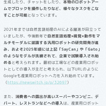
生成したり、チャットをしたり、
本物のロボットアー
ムでブロックを操作したりなど、様々なタスクをこな
すことが可能
となっています。
2021年までは自然言語処理のAIによる躍進が目立って
いましたが、今後数年で
自然言語処理×視覚×動作をマ
ルチモーダルに認識する汎用ロボットの研究開発が進
み、およそ2025年頃には上記「SayCan」や「Gato」
のようなモデルが洗練されて、企業で試験導入され始
める
と考えられます。最初は工場などの産業用ロボッ
トとしての導入が主だと考えられ、以下URLのように
Googleも産業用ロボットへ力を入れ始めています。
（
https://newswitch.jp/p/32697
）
また、
消費者への露出が高いスーパーやコンビニ、デ
パート、レストランなどへの導入
は、産業用ロボット