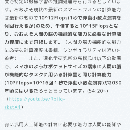
度で特定の機械学習の推論処理等を行えるとしていま
す。おおよそ現状の最新のスマートフォンの計算能力
は最新のもので
10^12Flops(1秒で浮動小数点演算を
何回行えるか)のため、千倍すると10^15Flopsとな
り、おおよそ人間の脳の機能的な能力に必要な計算能
力程度にまで飛躍します。
（人間の脳の機能的な能力
に必要な計算速度は書籍、シンギュラリティは近いを
参考） また、理化学研究所の高橋氏は以下の動画
で、
スマホのようなポケットサイズの端末に人間の脳
が機能的なタスクに用いる計算量と同じ計算能力
(10Pflops=10^16回１秒で浮動小数点演算)が2030
年頃にはいる
だろうと言っています。(54:20~)
（
https://youtu.be/RbHq-
zkstA4
）
弱い汎用人工知能の計算に必要な能力は人間の認知や