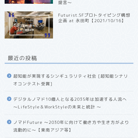
提言〜
Futurist.SFプロトタイピング構想
企画 at 永田町【2021/10/16】
最近の投稿
超知能が実現するシンギュラリティ社会 [超知能シナリ
オコンテスト受賞]
デジタルノマド10億人となる2035年は加速する人流へ
〜LifeStyle＆WorkStyleの未来と統計 〜
ノマドFuture 〜2030年に向けて働き方や生き方がより
流動的に〜【東南アジア等】